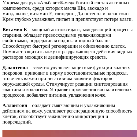
У крема для рук «Альбавет®-мед» богатый состав активных
компонентов, среди которых масла Ши, авокадо и
миндальное, витамин Е, глицерин, Д-пантенол и аллантоин.
Крем глубоко увлажняет, питает и препятствует потере влаги.
Витамин Е
– мощный антиоксидант, замедляющий процессы
старения, обладает превосходными увлажняющими
свойствами, поддерживая водно-липидный баланс.
Способствует быстрой регенерации и обновлению клеток.
Помогает защитить кожу от раздражающего действия водных
растворов моющих и дезинфицирующих средств.
Д-пантенол
– заметно улучшает защитные функции кожных
покровов, приводит в норму восстановительные процессы,
что очень важно при негативном влиянии факторов
окружающей среды. Стимулирует реакции синтезирования
эластина и коллагена. Устраняет проявления воспалительных
процессов, добавляет питания, увлажнения коже.
Аллантоин
– обладает смягчающим и увлажняющим
действием на кожу, усиливает регенерационную способность
клеток, способствует заживлению микротрещин и
повреждений.