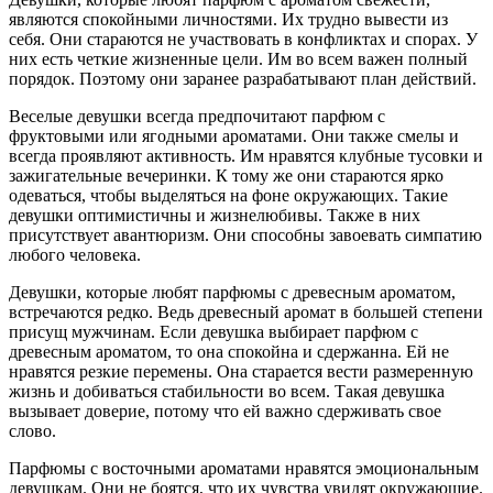
являются спокойными личностями. Их трудно вывести из
себя. Они стараются не участвовать в конфликтах и спорах. У
них есть четкие жизненные цели. Им во всем важен полный
порядок. Поэтому они заранее разрабатывают план действий.
Веселые девушки всегда предпочитают парфюм с
фруктовыми или ягодными ароматами. Они также смелы и
всегда проявляют активность. Им нравятся клубные тусовки и
зажигательные вечеринки. К тому же они стараются ярко
одеваться, чтобы выделяться на фоне окружающих. Такие
девушки оптимистичны и жизнелюбивы. Также в них
присутствует авантюризм. Они способны завоевать симпатию
любого человека.
Девушки, которые любят парфюмы с древесным ароматом,
встречаются редко. Ведь древесный аромат в большей степени
присущ мужчинам. Если девушка выбирает парфюм с
древесным ароматом, то она спокойна и сдержанна. Ей не
нравятся резкие перемены. Она старается вести размеренную
жизнь и добиваться стабильности во всем. Такая девушка
вызывает доверие, потому что ей важно сдерживать свое
слово.
Парфюмы с восточными ароматами нравятся эмоциональным
девушкам. Они не боятся, что их чувства увидят окружающие.