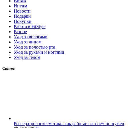
Визаж
Интим
Новости
Подарки
Покупки
Работа в FitStyle
Разное
Уход за волосами
Уход за лицом
Уход за полостью рта
Уход за руками и ногтями
Уход за телом
Свежее
Ресвератрол в косметике: как работает и зачем он нужен