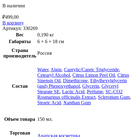
В наличии
₽
499,00
В корзину
Артикул:
330269
Вес
0,190 кг
Габариты
6 × 6 × 18 см
Страна
Россия
производитель
Water
,
Algin
,
Caprylic/Capric Triglyceride
,
Cetearyl Alcohol
,
Citrus Limon Peel Oil
,
Citrus
Sinensis Oil
,
Dimethicone
,
Ethylhexylglycerin
Состав
(and) Phenoxyethanol
,
Glycerin
,
Glyceryl
Stearate SE
,
Lactic Acid
,
Perfume
,
SC-CO2
Rosmarinus officinalis Extract
,
Sclerotium Gum
,
Stearic Acid
,
Xanthan Gum
Объем товара
150 мл.
Торговая
Анапская косметика