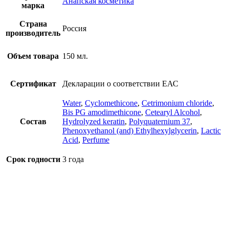
Анапская косметика
марка
Страна
Россия
производитель
Объем товара
150 мл.
Сертификат
Декларации о соответствии ЕАС
Water
,
Cyclomethicone
,
Cetrimonium chloride
,
Bis PG amodimethicone
,
Cetearyl Alcohol
,
Состав
Hydrolyzed keratin
,
Polyquaternium 37
,
Phenoxyethanol (and) Ethylhexylglycerin
,
Lactic
Acid
,
Perfume
Срок годности
3 года