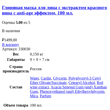
Глиняная маска для лица с экстрактом красного
вина с anti-age эффектом, 100 мл.
Оценка
5.00
из 5
В наличии
₽
1499,00
В корзину
Артикул:
330030
Вес
0,150 кг
Габариты
9 × 9 × 7 см
Страна
Россия
производитель
Water
,
Caolin
,
Glycerin
,
Polyglyceryl-3 Cetyl
Ether Olivate/Succinate
,
Cetearyl Alcohol
,
Red
Состав
wine extract
,
Acacia Senegal Gum (and) Xanthan
Gum
,
Phenoxyethanol (and) Ethylhexylglycerin
,
Mica
,
Parfum
Объем товара
100 мл.