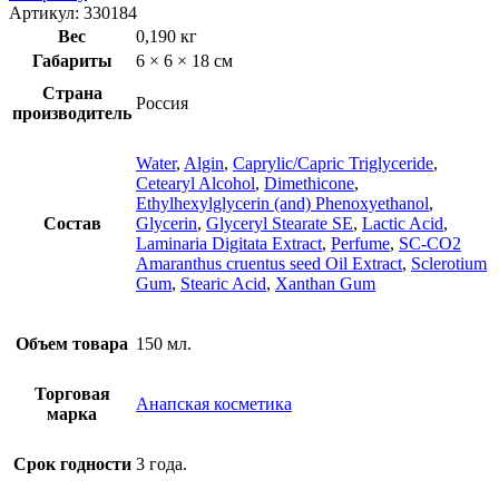
Артикул:
330184
Вес
0,190 кг
Габариты
6 × 6 × 18 см
Страна
Россия
производитель
Water
,
Algin
,
Caprylic/Capric Triglyceride
,
Cetearyl Alcohol
,
Dimethicone
,
Ethylhexylglycerin (and) Phenoxyethanol
,
Состав
Glycerin
,
Glyceryl Stearate SE
,
Lactic Acid
,
Laminaria Digitata Extract
,
Perfume
,
SC-CO2
Amaranthus cruentus seed Oil Extract
,
Sclerotium
Gum
,
Stearic Acid
,
Xanthan Gum
Объем товара
150 мл.
Торговая
Анапская косметика
марка
Срок годности
3 года.