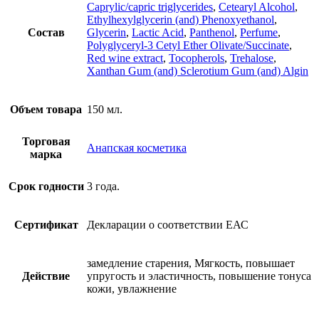
Caprylic/capric triglycerides
,
Cetearyl Alcohol
,
Ethylhexylglycerin (and) Phenoxyethanol
,
Состав
Glycerin
,
Lactic Acid
,
Panthenol
,
Perfume
,
Polyglyceryl-3 Cetyl Ether Olivate/Succinate
,
Red wine extract
,
Tocopherols
,
Trehalose
,
Xanthan Gum (and) Sclerotium Gum (and) Algin
Объем товара
150 мл.
Торговая
Анапская косметика
марка
Срок годности
3 года.
Сертификат
Декларации о соответствии ЕАС
замедление старения, Мягкость, повышает
Действие
упругость и эластичность, повышение тонуса
кожи, увлажнение