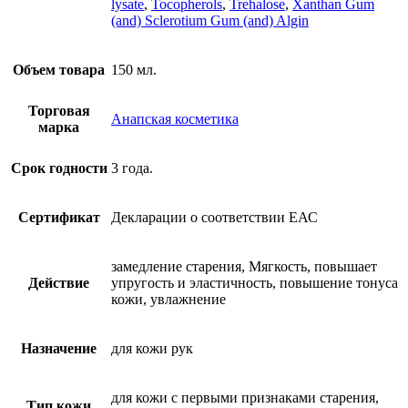
lysate
,
Tocopherols
,
Trehalose
,
Xanthan Gum
(and) Sclerotium Gum (and) Algin
Объем товара
150 мл.
Торговая
Анапская косметика
марка
Срок годности
3 года.
Сертификат
Декларации о соответствии ЕАС
замедление старения, Мягкость, повышает
Действие
упругость и эластичность, повышение тонуса
кожи, увлажнение
Назначение
для кожи рук
для кожи с первыми признаками старения,
Тип кожи