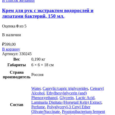
В список желаний
Крем для рук с экстрактом водорослей и
лизатами бактерий, 150 мл.
Оценка
0
из 5
В наличии
₽
599,00
В корзину
Артикул:
330245
Вес
0,190 кг
Габариты
6 × 6 × 18 см
Страна
Россия
производитель
Water
,
Caprylic/capric triglycerides
,
Cetearyl
Alcohol
,
Ethylhexylglycerin (and)
Phenoxyethanol
,
Glycerin
,
Lactic Acid
,
Laminaria Digitata (Horsetail Kelp) Extract
,
Состав
Perfume
,
Polyglyceryl-3 Cetyl Ether
Olivate/Succinate
,
Propionibacterium ferment