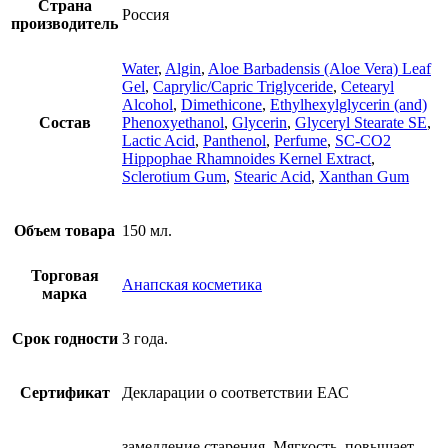
Страна
Россия
производитель
Water
,
Algin
,
Aloe Barbadensis (Aloe Vera) Leaf
Gel
,
Caprylic/Capric Triglyceride
,
Cetearyl
Alcohol
,
Dimethicone
,
Ethylhexylglycerin (and)
Состав
Phenoxyethanol
,
Glycerin
,
Glyceryl Stearate SE
,
Lactic Acid
,
Panthenol
,
Perfume
,
SC-CO2
Hippophae Rhamnoides Kernel Extract
,
Sclerotium Gum
,
Stearic Acid
,
Xanthan Gum
Объем товара
150 мл.
Торговая
Анапская косметика
марка
Срок годности
3 года.
Сертификат
Декларации о соответствии ЕАС
замедление старения, Мягкость, повышает