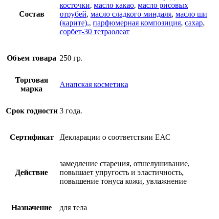
косточки
,
масло какао
,
масло рисовых
Состав
отрубей
,
масло сладкого миндаля
,
масло ши
(карите),
,
парфюмерная композиция
,
сахар
,
сорбет-30 тетраолеат
Объем товара
250 гр.
Торговая
Анапская косметика
марка
Срок годности
3 года.
Сертификат
Декларации о соответствии ЕАС
замедление старения, отшелушивание,
Действие
повышает упругость и эластичность,
повышение тонуса кожи, увлажнение
Назначение
для тела